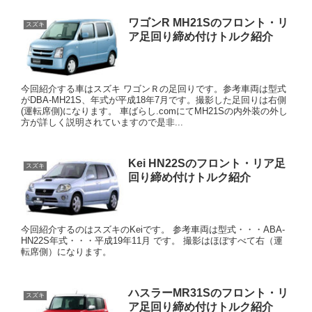
ワゴンR MH21Sのフロント・リ
スズキ
ア足回り締め付けトルク紹介
今回紹介する車はスズキ ワゴンＲの足回りです。参考車両は型式
がDBA-MH21S、年式が平成18年7月です。撮影した足回りは右側
(運転席側)になります。 車ばらし.comにてMH21Sの内外装の外し
方が詳しく説明されていますので是非...
Kei HN22Sのフロント・リア足
スズキ
回り締め付けトルク紹介
今回紹介するのはスズキのKeiです。 参考車両は型式・・・ABA-
HN22S年式・・・平成19年11月 です。 撮影はほぼすべて右（運
転席側）になります。
ハスラーMR31Sのフロント・リ
スズキ
ア足回り締め付けトルク紹介