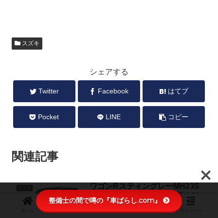
スズキ
シェアする
Twitter
Facebook
はてブ
Pocket
LINE
コピー
関連記事
ワゴンRスティングレーMH23S
スズキ
のフロント・リア足回り締め付
整備士の間で噂の『車ばらし.com』
けトルク紹介
ホーム
検索
トップ
サイドバー